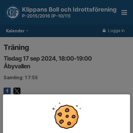
Klippans Boll och Idrottsförening
P-2015/2016 (P-10/11)
Logga in
Kalender
Träning
Tisdag 17 sep 2024, 18:00-19:00
Åbyvallen
Samling: 17:55