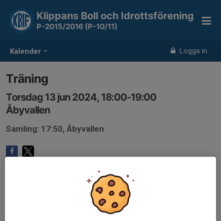
Klippans Boll och Idrottsförening
P-2015/2016 (P-10/11)
Logga in
Kalender
Träning
Torsdag 13 jun 2024, 18:00-19:00
Åbyvallen
Samling: 17:50, Åbyvallen