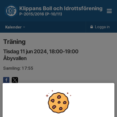
Klippans Boll och Idrottsförening
P-2015/2016 (P-10/11)
Logga in
Kalender
Träning
Tisdag 11 jun 2024, 18:00-19:00
Åbyvallen
Samling: 17:55