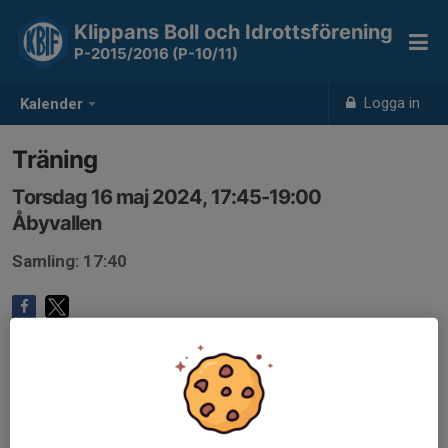
Klippans Boll och Idrottsförening
P-2015/2016 (P-10/11)
Logga in
Kalender
Träning
Torsdag 16 maj 2024, 17:45-19:00
Åbyvallen
Samling: 17:40