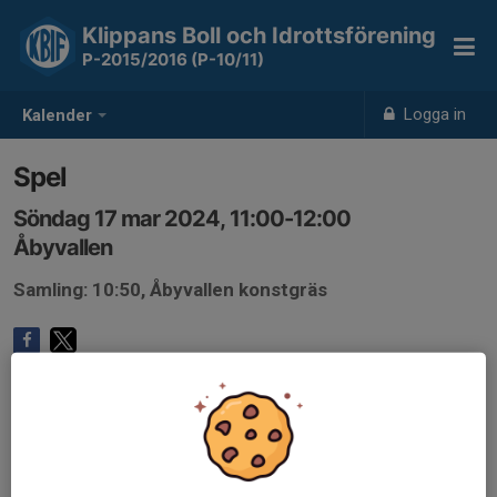
Klippans Boll och Idrottsförening
P-2015/2016 (P-10/11)
Logga in
Kalender
Spel
Söndag 17 mar 2024, 11:00-12:00
Åbyvallen
Samling: 10:50, Åbyvallen konstgräs