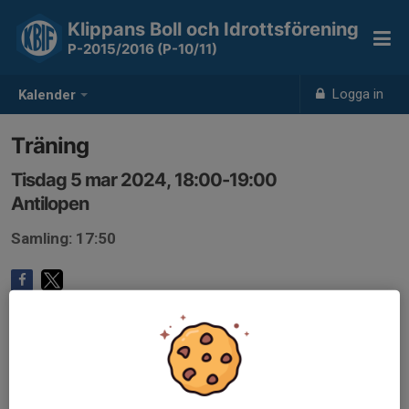
Klippans Boll och Idrottsförening
P-2015/2016 (P-10/11)
Logga in
Kalender
Träning
Tisdag 5 mar 2024, 18:00-19:00
Antilopen
Samling: 17:50