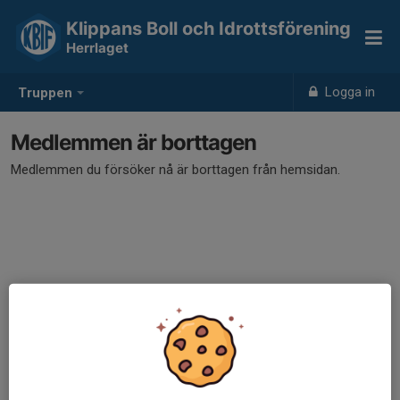
Klippans Boll och Idrottsförening
Herrlaget
Logga in
Truppen
Medlemmen är borttagen
Medlemmen du försöker nå är borttagen från hemsidan.