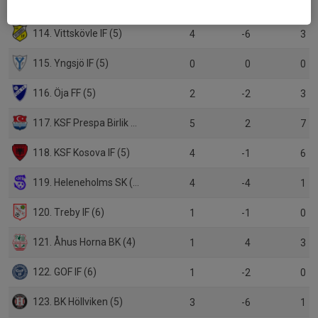
113. Wisseltofta IF (5)
2
2
3
114. Vittskövle IF (5)
4
-6
3
115. Yngsjö IF (5)
0
0
0
116. Öja FF (5)
2
-2
3
117. KSF Prespa Birlik (6)
5
2
7
118. KSF Kosova IF (5)
4
-1
6
119. Heleneholms SK (5)
4
-4
1
120. Treby IF (6)
1
-1
0
121. Åhus Horna BK (4)
1
4
3
122. GOF IF (6)
1
-2
0
123. BK Höllviken (5)
3
-6
1