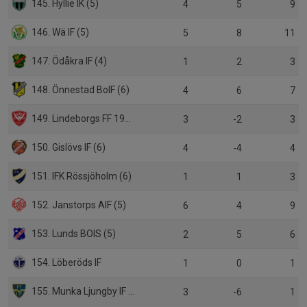
145. Hyllie IK (5)
4
5
9
146. Wä IF (5)
5
8
11
147. Ödåkra IF (4)
1
2
3
148. Önnestad BoIF (6)
4
6
7
149. Lindeborgs FF 1948 (5)
3
-2
3
150. Gislövs IF (6)
4
-4
4
151. IFK Rössjöholm (6)
1
1
3
152. Janstorps AIF (5)
6
4
9
153. Lunds BOIS (5)
2
5
6
154. Löberöds IF
1
0
1
155. Munka Ljungby IF (5)
3
-6
1