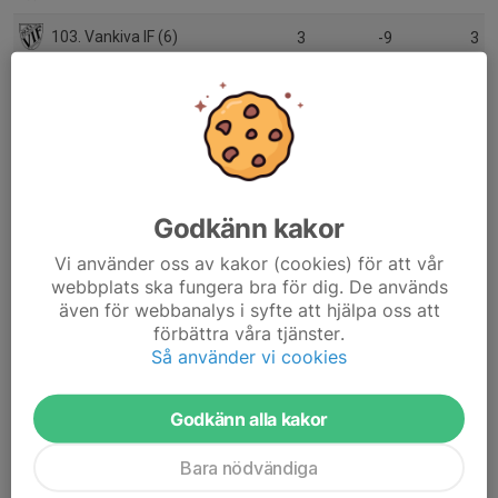
103. Vankiva IF (6)
3
-9
3
104. Strövelstorps GoIF (6)
1
3
3
105. Sösdala IF (5)
3
-2
3
106. Tosteberga/Nymölla IF (5)
5
11
11
Godkänn kakor
107. IK Wormo (6)
7
-7
8
Vi använder oss av kakor (cookies) för att vår
108. Tjörnarps BoIF (6)
1
-2
0
webbplats ska fungera bra för dig. De används
även för webbanalys i syfte att hjälpa oss att
109. Trollenäs IF (5)
6
-10
4
förbättra våra tjänster.
Så använder vi cookies
110. Vanstads IF (6)
1
2
3
111. Åsums BK (6)
1
-5
0
Godkänn alla kakor
112. Örtofta IS (6)
1
0
1
Bara nödvändiga