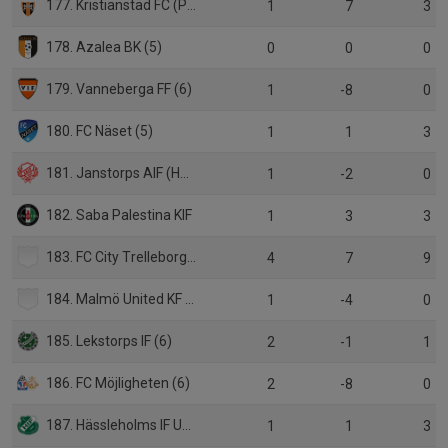
177. Kristianstad FC (P19 Div.1)
1
7
3
178. Azalea BK (5)
0
0
0
179. Vanneberga FF (6)
1
-8
0
180. FC Näset (5)
1
1
3
181. Janstorps AIF (HJ Div.3)
1
-2
0
182. Saba Palestina KIF
1
3
3
183. FC City Trelleborg (5)
4
7
9
184. Malmö United KF (6)
1
-4
0
185. Lekstorps IF (6)
2
-1
1
186. FC Möjligheten (6)
2
-8
0
187. Hässleholms IF U19
1
1
3