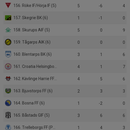
156. Röke IF/Hörja IF (5)
5
-6
4
157. Skegrie BK (6)
1
-1
0
158. Skurups AIF (5)
5
0
9
159. Tågarps AIK (6)
0
0
0
160. Blentarps BK (6)
3
1
6
161. Croatia Helsingborg KIF (5)
4
1
7
162. Kävlinge Harrie FF (5)
4
5
6
163. Bjuvstorps FF (6)
2
3
3
164. Bosna FF (6)
1
-2
0
165. Båstads GIF (5)
3
6
6
166. Trelleborgs FF (P19)
1
4
3