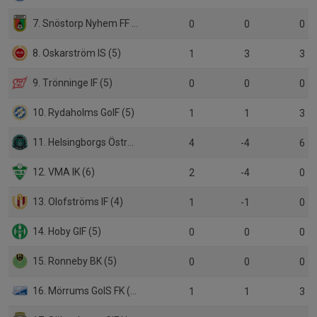
7. Snöstorp Nyhem FF (5)
0
0
0
8. Oskarström IS (5)
1
3
3
9. Trönninge IF (5)
0
0
0
10. Rydaholms GoIF (5)
1
1
3
11. Helsingborgs Östra IF (6)
4
-4
6
12. VMA IK (6)
2
-4
0
13. Olofströms IF (4)
1
-1
0
14. Hoby GIF (5)
0
0
0
15. Ronneby BK (5)
0
0
0
16. Mörrums GoIS FK (5)
1
1
3