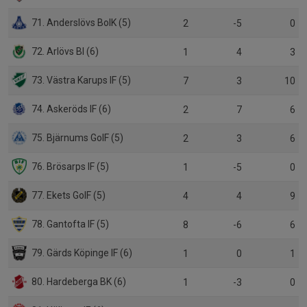
71. Anderslövs BoIK (5)
2
-5
0
72. Arlövs BI (6)
1
4
3
73. Västra Karups IF (5)
7
3
10
74. Askeröds IF (6)
2
7
6
75. Bjärnums GoIF (5)
2
3
6
76. Brösarps IF (5)
1
-5
0
77. Ekets GoIF (5)
4
4
9
78. Gantofta IF (5)
8
-6
6
79. Gärds Köpinge IF (6)
1
0
1
80. Hardeberga BK (6)
1
-3
0