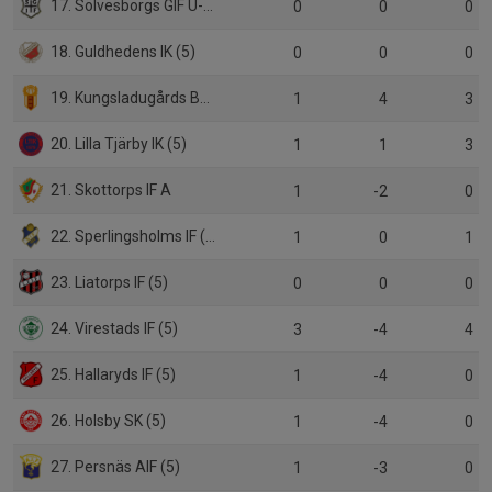
17. Sölvesborgs GIF U-lag (5)
0
0
0
18. Guldhedens IK (5)
0
0
0
19. Kungsladugårds BK (5)
1
4
3
20. Lilla Tjärby IK (5)
1
1
3
21. Skottorps IF A
1
-2
0
22. Sperlingsholms IF (5)
1
0
1
23. Liatorps IF (5)
0
0
0
24. Virestads IF (5)
3
-4
4
25. Hallaryds IF (5)
1
-4
0
26. Holsby SK (5)
1
-4
0
27. Persnäs AIF (5)
1
-3
0