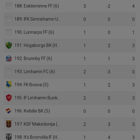
188. Eskilsminne FF (6)
3
-2
4
189. IFK Simrishamn United (5)
0
0
0
190. Lunnarps FF (6)
1
0
1
191. Högaborgs BK (HJ Div.2)
1
2
3
192. Brunnby FF (6)
1
1
3
193. Limhamn FC (6)
2
-3
0
194. FK Bosna (5)
1
2
3
195. IF Limhamn Bunkeflo (P19 Div.1)
2
0
3
196. Kvibille BK (5)
0
0
0
197. KSF Makedonija (6)
2
3
3
198. Ifö Bromölla IF (HJ Div.1)
1
4
3