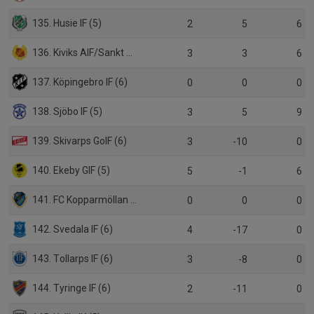
135. Husie IF (5)
2
5
6
136. Kiviks AIF/Sankt Olofs IF (5)
3
3
6
137. Köpingebro IF (6)
0
0
0
138. Sjöbo IF (5)
3
5
9
139. Skivarps GoIF (6)
3
-10
0
140. Ekeby GIF (5)
5
-1
6
141. FC Kopparmöllan (6)
0
0
0
142. Svedala IF (6)
4
-17
0
143. Tollarps IF (6)
3
-8
0
144. Tyringe IF (6)
2
-11
0