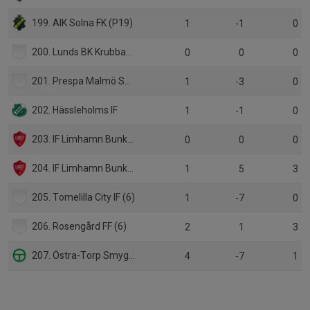
199. AIK Solna FK (P19)
1
-1
0
200. Lunds BK Krubban (6)
0
0
0
201. Prespa Malmö SK (6)
1
-3
0
202. Hässleholms IF
1
-1
0
203. IF Limhamn Bunkeflo (div 3)
0
0
0
204. IF Limhamn Bunkeflo (P17 Div 1)
1
5
3
205. Tomelilla City IF (6)
1
-7
0
206. Rosengård FF (6)
2
1
3
207. Östra-Torp Smygehuk FF (5)
4
-7
1