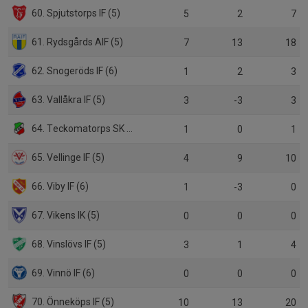
60. Spjutstorps IF (5)
5
2
7
61. Rydsgårds AIF (5)
7
13
18
62. Snogeröds IF (6)
1
2
3
63. Vallåkra IF (5)
3
-3
3
64. Teckomatorps SK (5)
1
0
1
65. Vellinge IF (5)
4
9
10
66. Viby IF (6)
1
-3
0
67. Vikens IK (5)
0
0
0
68. Vinslövs IF (5)
3
1
4
69. Vinnö IF (6)
0
0
0
70. Önneköps IF (5)
10
13
20