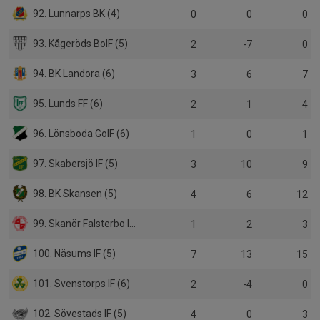
92. Lunnarps BK (4)
0
0
0
93. Kågeröds BoIF (5)
2
-7
0
94. BK Landora (6)
3
6
7
95. Lunds FF (6)
2
1
4
96. Lönsboda GoIF (6)
1
0
1
97. Skabersjö IF (5)
3
10
9
98. BK Skansen (5)
4
6
12
99. Skanör Falsterbo IF (5)
1
2
3
100. Näsums IF (5)
7
13
15
101. Svenstorps IF (6)
2
-4
0
102. Sövestads IF (5)
4
0
3