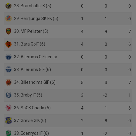
28. Brämhults IK (5)
0
0
0
29. Herrljunga SK FK (5)
1
-1
0
30. MF Pelister (5)
4
9
7
31. Bara GoIF (6)
4
0
6
32. Allerums GIF senior
0
0
0
33. Allerums GIF (6)
0
0
0
34. Billesholms GIF (6)
5
3
7
35. Broby IF (5)
3
-2
1
36. SoGK Charlo (5)
4
1
6
37. Grevie GIK (6)
2
-8
0
38. Edenryds IF (6)
1
-2
0