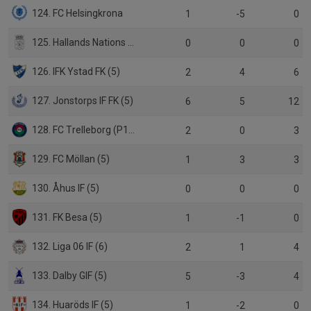
124. FC Helsingkrona
1
-5
0
125. Hallands Nations FF (6)
0
0
0
126. IFK Ystad FK (5)
2
4
6
127. Jonstorps IF FK (5)
6
5
12
128. FC Trelleborg (P19)
2
0
3
129. FC Möllan (5)
1
3
3
130. Åhus IF (5)
0
0
0
131. FK Besa (5)
1
-1
0
132. Liga 06 IF (6)
2
1
4
133. Dalby GIF (5)
5
-3
4
134. Huaröds IF (5)
1
-2
0