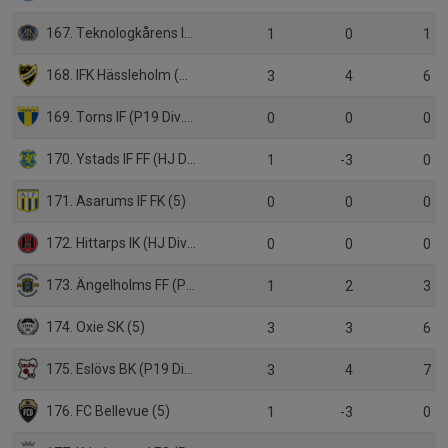
167. Teknologkårens IF LTH (6)
1
0
1
168. IFK Hässleholm (P19 Div.1)
3
4
6
169. Torns IF (P19 Div.1)
0
0
0
170. Ystads IF FF (HJ Div.1)
1
-3
0
171. Asarums IF FK (5)
0
0
0
172. Hittarps IK (HJ Div.1)
0
0
0
173. Ängelholms FF (P19)
1
2
3
174. Oxie SK (5)
3
3
6
175. Eslövs BK (P19 Div.1)
3
4
7
176. FC Bellevue (5)
1
-3
0