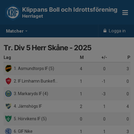
Klippans Boll och Idrottsförening
Herrlaget
Logga in
Matcher
Tr. Div 5 Herr Skåne - 2025
Lag
M
+/-
P
1. Asmundtorps IF (5)
4
0
3
2. IF Limhamn Bunkeflo (3)
1
-1
0
3. Markaryds IF (4)
1
-3
0
4. Jämshögs IF
2
1
4
5. Hörvikens IF (5)
0
0
0
6. GIF Nike
1
1
3