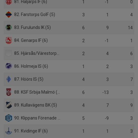
81. Häljarps IF (6)
1
-1
0
82. Farstorps GoIF (5)
3
1
4
83. Furulunds IK (5)
6
9
14
84. Genarps IF (6)
2
-1
1
85. Hjärsås/Värestorps IF (6)
2
4
6
86. Holmeja IS (6)
1
2
3
87. Höörs IS (5)
4
3
7
88. KSF Srbija Malmö (5)
6
-13
3
89. Kullavägens BK (5)
4
7
9
90. Klippans Förenade FF (5)
5
-9
3
91. Kvidinge IF (6)
1
1
3