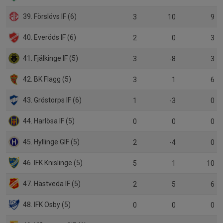
39. Förslövs IF (6)
3
10
9
40. Everöds IF (6)
2
0
3
41. Fjälkinge IF (5)
3
-8
3
42. BK Flagg (5)
3
1
6
43. Gröstorps IF (6)
1
-3
0
44. Harlösa IF (5)
0
0
0
45. Hyllinge GIF (5)
2
-4
0
46. IFK Knislinge (5)
5
1
10
47. Hästveda IF (5)
2
5
6
48. IFK Osby (5)
0
0
0