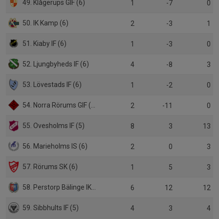
49. Klågerups GIF (6)
1
-7
0
50. IK Kamp (6)
2
-3
1
51. Kiaby IF (6)
1
-3
0
52. Ljungbyheds IF (6)
4
-8
3
53. Lövestads IF (6)
1
-2
0
54. Norra Rörums GIF (6)
2
-11
0
55. Ovesholms IF (5)
8
3
13
56. Marieholms IS (6)
2
0
3
57. Rörums SK (6)
1
5
3
58. Perstorp Bälinge IK (5)
6
12
12
59. Sibbhults IF (5)
4
3
4