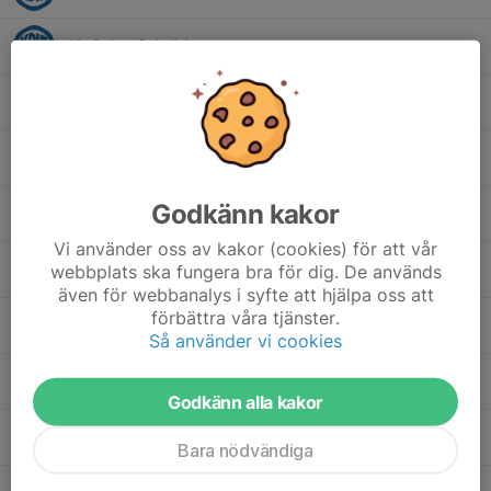
10. Oskar Schröder
11. Emil Vesterdahl
13. Ibrahim Haj Mousa
Godkänn kakor
15. Petrit Ismajli
Vi använder oss av kakor (cookies) för att vår
18. Khlif Aldaboul
webbplats ska fungera bra för dig. De används
även för webbanalys i syfte att hjälpa oss att
förbättra våra tjänster.
21. Marcel Szymanski
Så använder vi cookies
22. Emil Persson
Godkänn alla kakor
24. Ludvig Nilsson
Bara nödvändiga