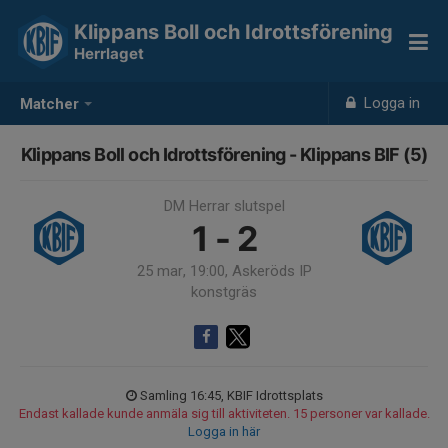
Klippans Boll och Idrottsförening
Herrlaget
Logga in
Matcher
Klippans Boll och Idrottsförening - Klippans BIF (5)
DM Herrar slutspel
1 - 2
25 mar, 19:00, Askeröds IP
konstgräs
Samling 16:45, KBIF Idrottsplats
Endast kallade kunde anmäla sig till aktiviteten. 15 personer var kallade.
Logga in här