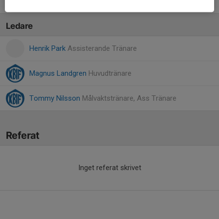
26. Viktor Rasmusson
Ledare
Henrik Park
Assisterande Tränare
Magnus Landgren
Huvudtränare
Tommy Nilsson
Målvaktstränare, Ass Tränare
Referat
Inget referat skrivet