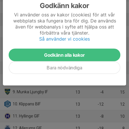
Godkänn kakor
2. Billesholms GIF
13
22
28
Vi använder oss av kakor (cookies) för att vår
3. Ekets GoIF
13
6
23
webbplats ska fungera bra för dig. De används
även för webbanalys i syfte att hjälpa oss att
4. Båstads GIF
14
1
22
förbättra våra tjänster.
Så använder vi cookies
5. Jonstorps IF FK
13
7
19
Godkänn alla kakor
6. Västra Karups IF
13
-4
19
Bara nödvändiga
7. Vikens IK
14
-3
17
8. Kullavägens BK
13
-4
16
9. Munka Ljungby IF
13
-4
15
10. Klippans BIF
13
-12
12
11. Hyllinge GIF
13
-8
10
12. Allerums GIF
13
-18
8