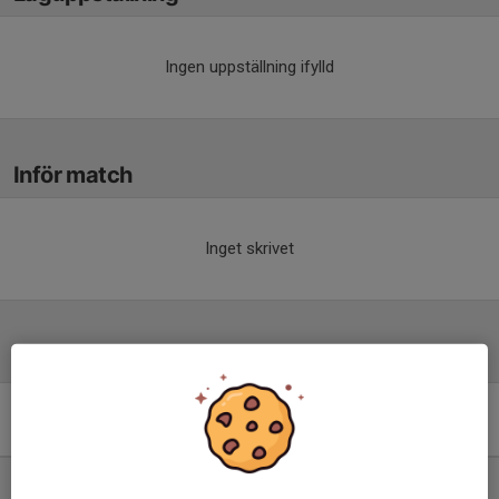
Ingen uppställning ifylld
Inför match
Inget skrivet
Tabell
Division 5 Herr Nordvästra
Skåne
M
+/-
P
1. Ödåkra IF
13
17
31