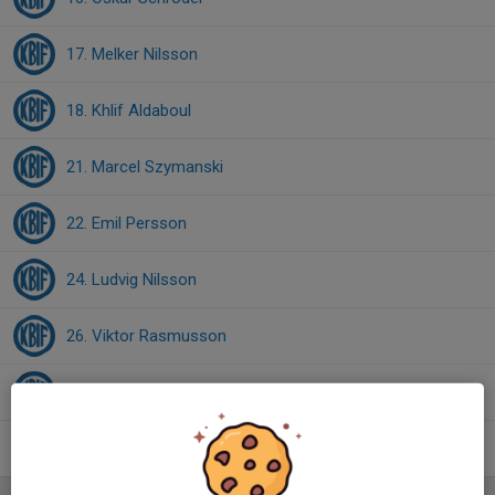
17. Melker Nilsson
18. Khlif Aldaboul
21. Marcel Szymanski
22. Emil Persson
24. Ludvig Nilsson
26. Viktor Rasmusson
Benjamin Struski
Mustafa Salehi