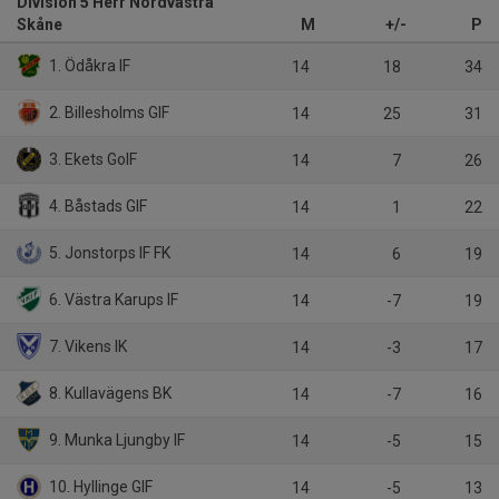
Division 5 Herr Nordvästra
Skåne
M
+/-
P
1. Ödåkra IF
14
18
34
2. Billesholms GIF
14
25
31
3. Ekets GoIF
14
7
26
4. Båstads GIF
14
1
22
5. Jonstorps IF FK
14
6
19
6. Västra Karups IF
14
-7
19
7. Vikens IK
14
-3
17
8. Kullavägens BK
14
-7
16
9. Munka Ljungby IF
14
-5
15
10. Hyllinge GIF
14
-5
13