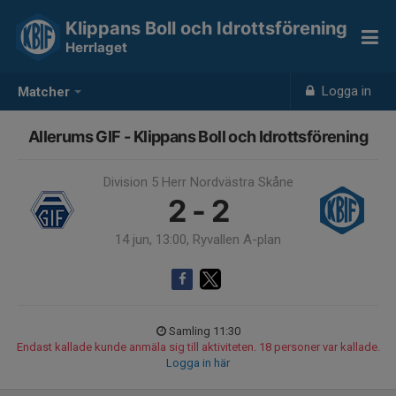
Klippans Boll och Idrottsförening
Herrlaget
Logga in
Matcher
Allerums GIF - Klippans Boll och Idrottsförening
Division 5 Herr Nordvästra Skåne
2 - 2
14 jun, 13:00, Ryvallen A-plan
Samling 11:30
Endast kallade kunde anmäla sig till aktiviteten. 18 personer var kallade.
Logga in här