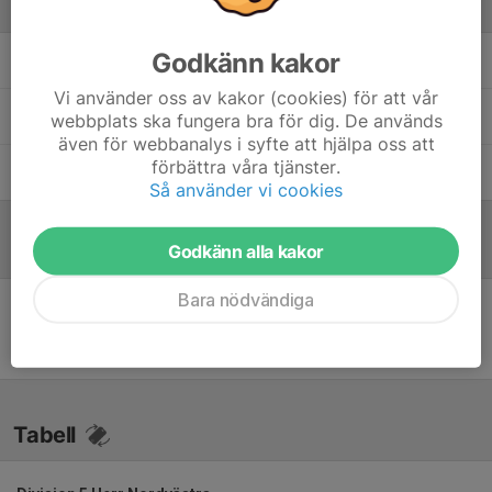
Ledare
Godkänn kakor
Henrik Park
Assisterande Tränare
Vi använder oss av kakor (cookies) för att vår
Magnus Landgren
Huvudtränare
webbplats ska fungera bra för dig. De används
även för webbanalys i syfte att hjälpa oss att
förbättra våra tjänster.
Tommy Nilsson
Målvaktstränare, Ass Tränare
Så använder vi cookies
Godkänn alla kakor
Referat
Bara nödvändiga
Inget skrivet
Tabell