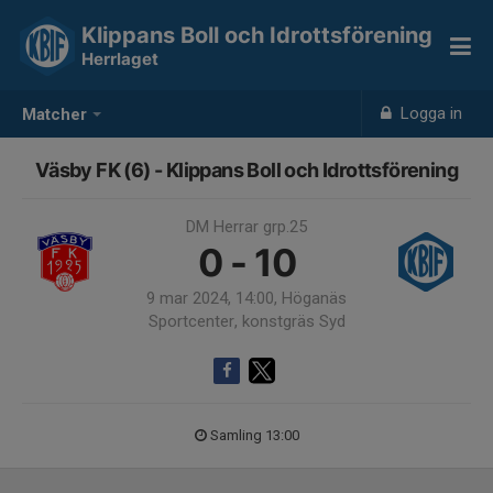
Klippans Boll och Idrottsförening
Herrlaget
Logga in
Matcher
Väsby FK (6) - Klippans Boll och Idrottsförening
DM Herrar grp.25
0 - 10
9 mar 2024, 14:00, Höganäs
Sportcenter, konstgräs Syd
Samling 13:00