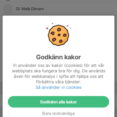
20. Malik Elimam
24. Ludvig Nilsson
26. Viktor Rasmusson
27. Daniel Sepulveda
Godkänn kakor
99. Axel Wramsby
Vi använder oss av kakor (cookies) för att vår
webbplats ska fungera bra för dig. De används
Gustav Thörnqvist
även för webbanalys i syfte att hjälpa oss att
förbättra våra tjänster.
Så använder vi cookies
Ledare
Magnus Jorsell
Ass tränare
Godkänn alla kakor
Bara nödvändiga