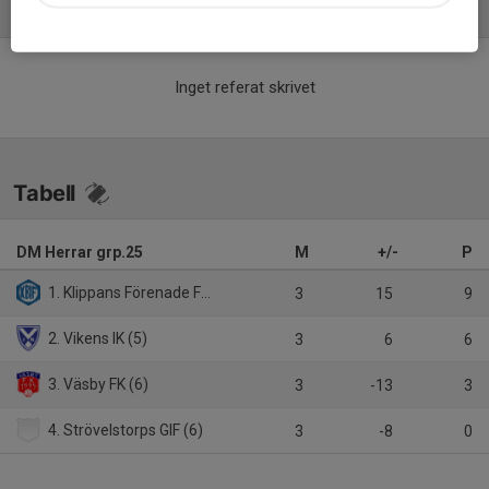
Referat
Inget referat skrivet
Tabell
DM Herrar grp.25
M
+/-
P
1. Klippans Förenade FF (5)
3
15
9
2. Vikens IK (5)
3
6
6
3. Väsby FK (6)
3
-13
3
4. Strövelstorps GIF (6)
3
-8
0