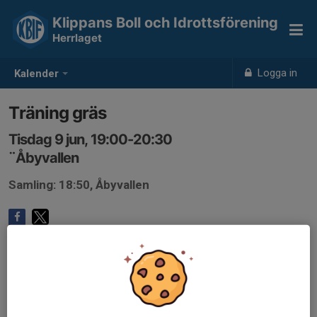
Klippans Boll och Idrottsförening
Herrlaget
Logga in
Kalender
Träning gräs
Tisdag 9 jun, 19:00-20:30
¨Åbyvallen
Samling: 18:50, Åbyvallen