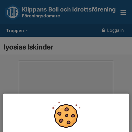
Klippans Boll och Idrottsförening
Föreningsdomare
Logga in
Truppen
Iyosias Iskinder
Ålder
14 år